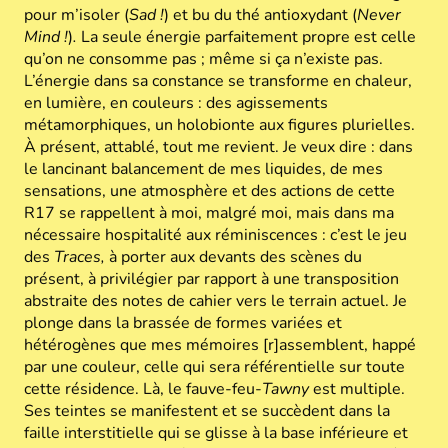
pour m’isoler (
Sad !
) et bu du thé antioxydant (
Never
Mind !
)
.
La seule énergie parfaitement propre est celle
qu’on ne consomme pas
; même si ça n’existe pas.
L’énergie dans sa constance se transforme en chaleur,
en lumière, en couleurs : des agissements
métamorphiques, un holobionte aux figures plurielles.
À présent, attablé, tout me revient. Je veux dire : dans
le lancinant balancement de mes liquides, de mes
sensations, une atmosphère et des actions de cette
R17 se rappellent à moi, malgré moi, mais dans ma
nécessaire hospitalité aux réminiscences : c’est le jeu
des
Traces,
à porter aux devants des scènes du
présent, à privilégier par rapport à une transposition
abstraite des notes de cahier vers le terrain actuel. Je
plonge dans la brassée de formes variées et
hétérogènes que mes mémoires [r]assemblent,
happé
par une couleur, celle qui sera référentielle sur toute
cette résidence. Là, le fauve-feu-
Tawny
est multiple.
Ses teintes se manifestent et se succèdent dans la
faille interstitielle qui se glisse à la base inférieure et