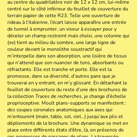
au centre du quadrilatère noir de 12 x 12 cm, lui-même
centré sur le côté inférieur du feuillet de couverture du
terrain papier de cette R23. Telle une ouverture de
rideau à l’italienne, l’écart
laisse apparaître une entrée
de tunnel à emprunter, un viseur à essayer pour y
déceler un champ restreint mais choisi, une colonne qui
(se) tient au milieu du sombre, une large ligne de
couleur devant le monolithe soustractif qui
m’interpelle dans son absorption, une lisière de tissus
qui n’attend que son nuancier de tons, absorbants ou
réfractants. Elle est tranche et porte. Elle est la
promesse, dans sa diversité, d’autres pans que je
trouverai en y entrant, en m’y glissant. En détachant le
feuillet de couverture du reste d’une des brochures de
la collection
Traces de recherches
, je change d’échelle
proprioceptive. Moult plans-supports se manifestent :
des coupes coronales anatomiques aux axes qui
m’entourent (main, table, sol, ciel…) jusqu’aux plis et
dépliements de la brochure. Une dynamique se met en
place entre différents états d’être, là, en présence de
ces promesses de passages de plans. La traversée