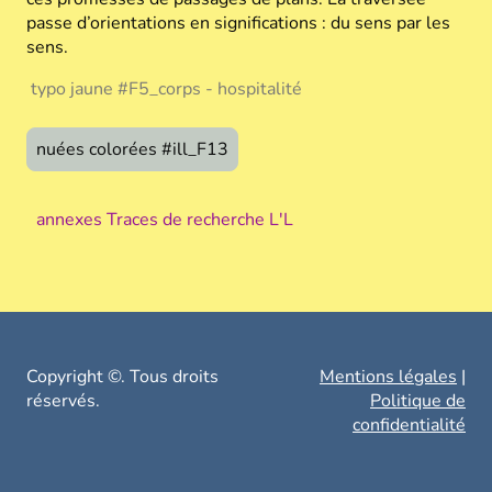
passe d’orientations en significations : du sens par les
sens.
typo jaune #F5_corps - hospitalité
nuées colorées #ill_F13
annexes Traces de recherche L'L
Copyright ©. Tous droits
Mentions légales
|
réservés.
Politique de
confidentialité