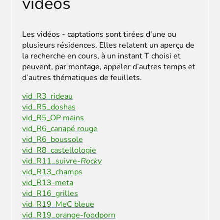
vidéos
Les vidéos - captations sont tirées d'une ou
plusieurs résidences. Elles relatent un aperçu de
la recherche en cours, à un instant T choisi et
peuvent, par montage, appeler d’autres temps et
d’autres thématiques de feuillets.
vid_R3_rideau
vid_R5_doshas
vid_R5_OP mains
vid_R6_canapé rouge
vid_R6_boussole
vid_R8_castellologie
vid_R11_suivre
-Rocky
vid_R13_champs
vid_R13-meta
vid_R16_grilles
vid_R19_MeC bleue
vid_R19_orange-foodporn