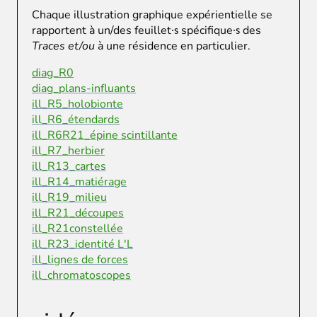
Chaque illustration graphique expérientielle se
rapportent à un/des feuillet
spécifique
des
∙s
∙s
Traces et/ou
à une résidence en particulier.
diag_R0
diag_plans-influants
ill_R5_holobionte
ill_R6_étendards
ill_R6R21_épine scintillante
ill_R7_herbier
ill_R13_cartes
ill_R14_matiérage
ill_R19_milieu
ill_R21_découpes
i
ll_R21constellée
ill_R23_identité L'L
i
ll_lignes de forces
ill_chromatoscopes