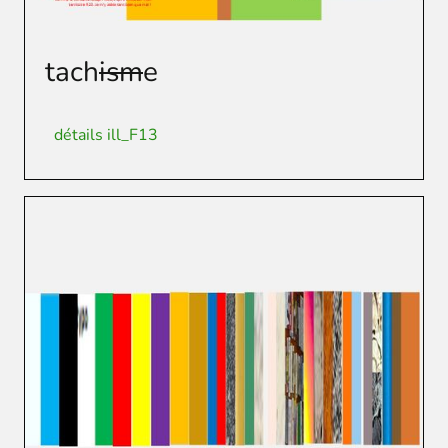
tach
ism
e
détails ill_F13