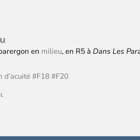
eu
parergon en
milieu
, en R5 à
Dans Les Par
 d’acuité #F18 #F20
'L