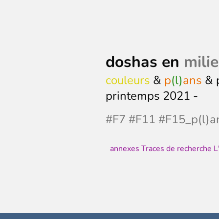
doshas en
mili
couleurs
&
p
(l)
ans
& 
printemps 2021 -
#F7 #F11 #F15_p(l)an
annexes Traces de recherche L